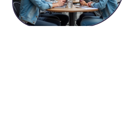
15 juillet 2026
Influenceurs : quels sont les différents types à connaître
?
1 août 2026
Signification catwalk : tout comprendre sur ce terme de